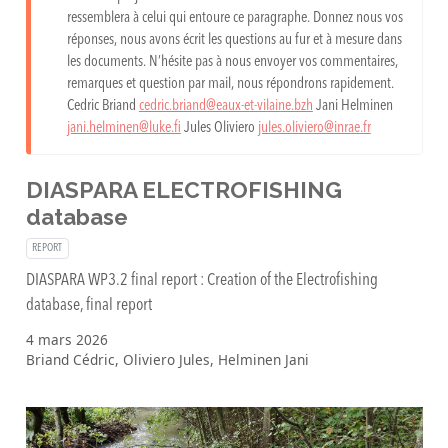
ressemblera à celui qui entoure ce paragraphe. Donnez nous vos
réponses, nous avons écrit les questions au fur et à mesure dans
les documents. N’hésite pas à nous envoyer vos commentaires,
remarques et question par mail, nous répondrons rapidement.
Cedric Briand
cedric.briand@eaux-et-vilaine.bzh
Jani Helminen
jani.helminen@luke.fi
Jules Oliviero
jules.oliviero@inrae.fr
DIASPARA ELECTROFISHING
database
REPORT
DIASPARA WP3.2 final report : Creation of the Electrofishing
database, final report
4 mars 2026
Briand Cédric, Oliviero Jules, Helminen Jani