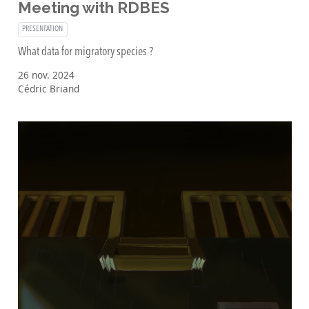
Meeting with RDBES
PRESENTATION
What data for migratory species ?
26 nov. 2024
Cédric Briand